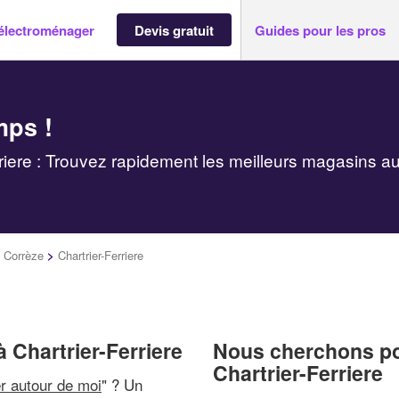
électroménager
Devis gratuit
Guides pour les pros
mps !
iere : Trouvez rapidement les meilleurs magasins a
>
Corrèze
>
Chartrier-Ferriere
 Chartrier-Ferriere
Nous cherchons pou
Chartrier-Ferriere
r autour de moi
" ? Un