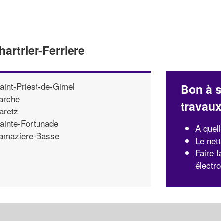
artrier-Ferriere
aint-Priest-de-Gimel
Bon à s
arche
travau
aretz
ainte-Fortunade
A quel
amaziere-Basse
Le net
Faire 
électr