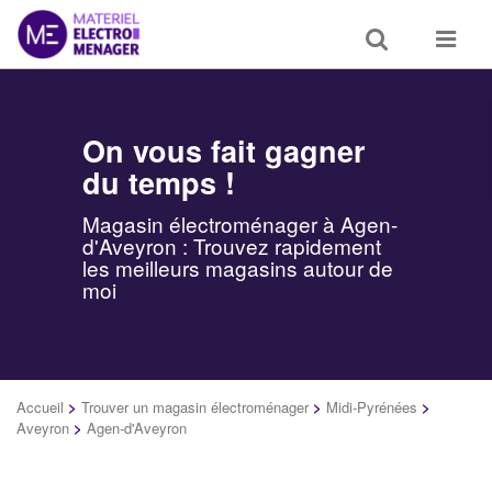
Toggle
Toggle
search
navigat
On vous fait gagner
du temps !
Magasin électroménager à Agen-
d'Aveyron : Trouvez rapidement
les meilleurs magasins autour de
moi
Accueil
>
Trouver un magasin électroménager
>
Midi-Pyrénées
>
Aveyron
>
Agen-d'Aveyron