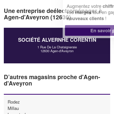
Augmentez votre
et
chiffre d'affaires
Une entreprise deélectroménager à
vos
tout en gagnant de
marges
Agen-d'Aveyron (12630)
!
nouveaux clients
En savoir plus
SOCIÉTÉ ALVERNHE CORENTIN
1 Rue De La Chataigneraie
12630 Agen-d'Aveyron
D’autres magasins proche d'Agen-
d'Aveyron
Rodez
Millau