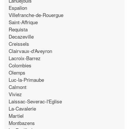
Lanuejouls
Espalion
Villefranche-de-Rouergue
Saint-Affrique
Requista
Decazeville
Creissels
Clairvaux-d'Aveyron
Lacroix-Barrez
Colombies
Olemps
Luc-la-Primaube
Calmont
Viviez
Laissac-Severac-l'Eglise
La-Cavalerie
Martiel
Montbazens