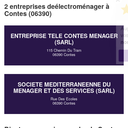
Vous êtes un
2 entreprises deélectroménager à
professionnel ?
Contes (06390)
Augmentez votre
et
chiffre d'affaires
vos
tout en gagnant de
marges
ENTREPRISE TELE CONTES MENAGER
(SARL)
!
nouveaux clients
115 Chemin Du Tram
06390 Contes
En savoir plus
SOCIETE MEDITERRANEENNE DU
MENAGER ET DES SERVICES (SARL)
Rue Des Ecoles
06390 Contes