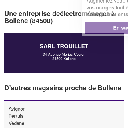
Augmentez votre
et
chiffre d'affaires
vos
tout en gagnant de
marges
Une entreprise deélectroménager à
!
nouveaux clients
Bollene (84500)
En savoir plus
SARL TROUILLET
34 Avenue Marius Coulon
84500 Bollene
D’autres magasins proche de Bollene
Avignon
Pertuis
Vedene