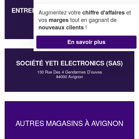
ENTREPRISE ECLAT DE FRANCE (SAS)
Augmentez votre
et
chiffre d'affaires
vos
tout en gagnant de
marges
135 Rue Des Joncs Des Bois
84000 Avignon
!
nouveaux clients
En savoir plus
SOCIÉTÉ YETI ELECTRONICS (SAS)
130 Rue Des 4 Gendarmes D’ouvea
84000 Avignon
AUTRES MAGASINS À AVIGNON