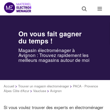
Toggle
Toggle
search
navigat
On vous fait gagner
du temps !
Magasin électroménager à
Avignon : Trouvez rapidement les
meilleurs magasins autour de moi
Accueil
>
Trouver un magasin électroménager
>
PACA - Provence
Alpes Côte d'Azur
>
Vaucluse
>
Avignon
Si vous voulez trouver des experts en électroménager