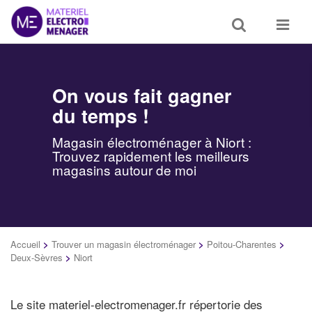
Toggle
Toggle
search
navigat
On vous fait gagner
du temps !
Magasin électroménager à Niort :
Trouvez rapidement les meilleurs
magasins autour de moi
Accueil
>
Trouver un magasin électroménager
>
Poitou-Charentes
>
Deux-Sèvres
>
Niort
Le site materiel-electromenager.fr répertorie des