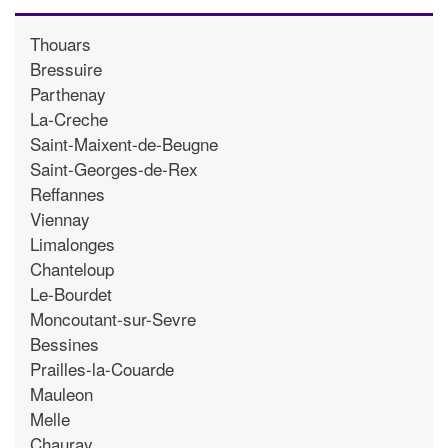
Thouars
Bressuire
Parthenay
La-Creche
Saint-Maixent-de-Beugne
Saint-Georges-de-Rex
Reffannes
Viennay
Limalonges
Chanteloup
Le-Bourdet
Moncoutant-sur-Sevre
Bessines
Prailles-la-Couarde
Mauleon
Melle
Chauray