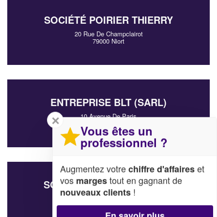
SOCIÉTÉ POIRIER THIERRY
20 Rue De Champclairot
79000 Niort
ENTREPRISE BLT (SARL)
10 Avenue De Paris
✕
79000 Niort
Vous êtes un
professionnel ?
Augmentez votre
et
chiffre d'affaires
vos
tout en gagnant de
marges
SOCIÉTÉ STUDIO 26 (SARL)
!
nouveaux clients
24 Rue Porte Saint-jean
79000 Niort
En savoir plus