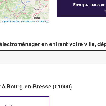
Envoyez-nous en q
 ©
OpenStreetMap contributors,
CC-BY-SA
lectroménager en entrant votre ville, d
r à Bourg-en-Bresse (01000)