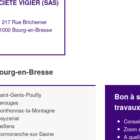
CIÉTÉ VIGIER (SAS)
217 Rue Brichemer
1000 Bourg-en-Bresse
Bourg-en-Bresse
aint-Genis-Pouilly
Bon à s
erouges
travau
onthonnax-la-Montagne
eyzeriat
Conseil
eillens
Zoom s
ormoranche-sur-Saone
A quel