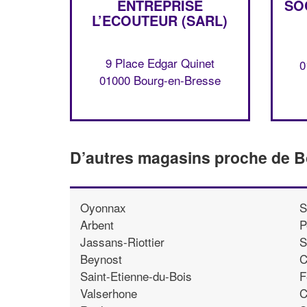
ENTREPRISE
SO
L’ECOUTEUR (SARL)
9 Place Edgar Quinet
0
01000 Bourg-en-Bresse
D’autres magasins proche de 
Oyonnax
S
Arbent
P
Jassans-Riottier
S
Beynost
C
Saint-Etienne-du-Bois
F
Valserhone
C