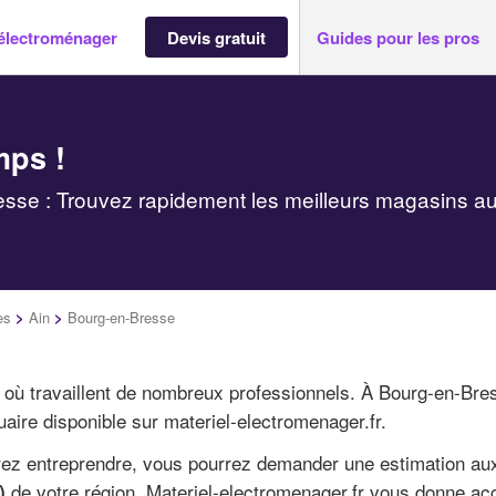
électroménager
Devis gratuit
Guides pour les pros
mps !
se : Trouvez rapidement les meilleurs magasins au
es
>
Ain
>
Bourg-en-Bresse
é où travaillent de nombreux professionnels. À Bourg-en-Bre
aire disponible sur materiel-electromenager.fr.
irez entreprendre, vous pourrez demander une estimation au
de votre région. Materiel-electromenager.fr vous donne a
)