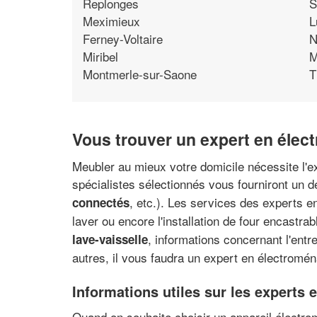
Replonges
S
Meximieux
L
Ferney-Voltaire
N
Miribel
M
Montmerle-sur-Saone
T
Vous trouver un expert en élec
Meubler au mieux votre domicile nécessite l'e
spécialistes sélectionnés vous fourniront un d
, etc.). Les services des experts e
connectés
laver ou encore l'installation de four encastrab
, informations concernant l'ent
lave-vaisselle
autres, il vous faudra un expert en électrom
Informations utiles sur les experts
Quand on souhaite choisir un appareil électrom