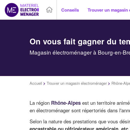
Conseils
Trouver un magasin 
On vous fait gagner du te
Magasin électroménager à Bourg-en-Bres
Accueil
>
Trouver un magasin électroménager
>
Rhône-Alp
La région
est un territoire anim
Rhône-Alpes
en électroménager sont répertoriés dans l'annu
Selon la nature des prestations que vous dés
encastrable ou réfrigérateur américain, etc.