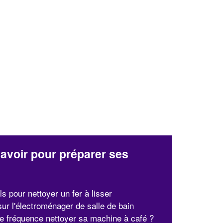
✕
Vous êtes un
professionnel ?
Augmentez votre
et
chiffre d'affaires
vos
tout en gagnant de
marges
!
nouveaux clients
En savoir plus
avoir pour préparer ses
x
s pour nettoyer un fer à lisser
ur l'électroménager de salle de bain
le fréquence nettoyer sa machine à café ?