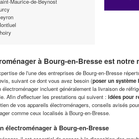
aint-Maurice-de-Beynost
urcy
eyron
ontluel
hoiry
troménager à Bourg-en-Bresse est notre 
xpertise de l'une des entreprises de Bourg-en-Bresse réperto
evis, suivant ce dont vous avez besoin (
poser un système h
n électroménager incluent généralement la livraison de réfr
le. Afin d'effectuer les prestations qui suivent :
idées pour r
retien de vos appareils électroménagers, conseils avisés pou
énager comme ceux localisés à Bourg-en-Bresse.
 en électroménager à Bourg-en-Bresse
énager, il est essentiel de penser à la disposition des meu