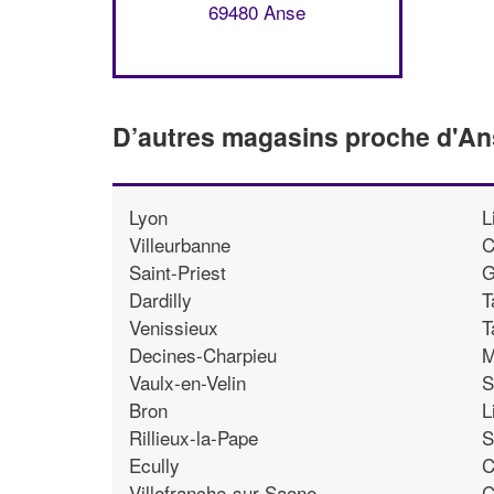
69480 Anse
D’autres magasins proche d'A
Lyon
L
Villeurbanne
C
Saint-Priest
G
Dardilly
T
Venissieux
T
Decines-Charpieu
M
Vaulx-en-Velin
S
Bron
L
Rillieux-la-Pape
S
Ecully
C
Villefranche-sur-Saone
C