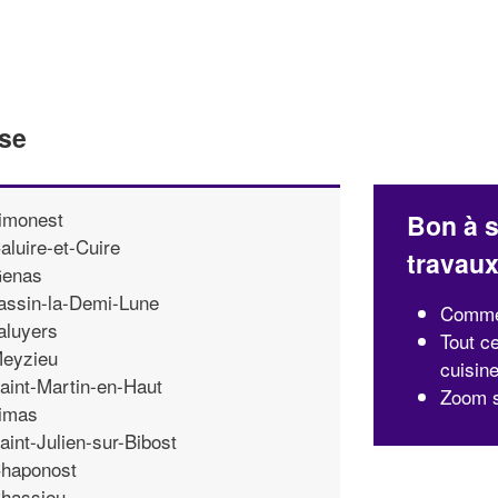
nse
imonest
Bon à s
aluire-et-Cuire
travau
enas
assin-la-Demi-Lune
Commen
aluyers
Tout ce
eyzieu
cuisin
aint-Martin-en-Haut
Zoom s
imas
aint-Julien-sur-Bibost
haponost
hassieu