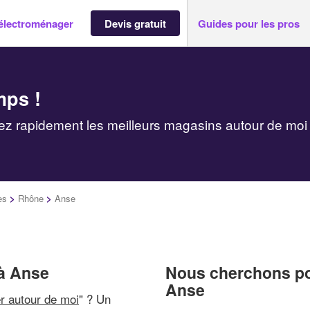
électroménager
Devis gratuit
Guides pour les pros
mps !
z rapidement les meilleurs magasins autour de moi
es
>
Rhône
>
Anse
à Anse
Nous cherchons pou
Anse
r autour de moi
" ? Un