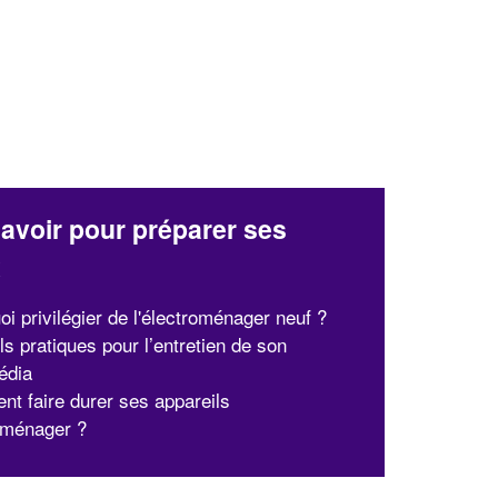
avoir pour préparer ses
x
i privilégier de l'électroménager neuf ?
ls pratiques pour l’entretien de son
édia
t faire durer ses appareils
oménager ?