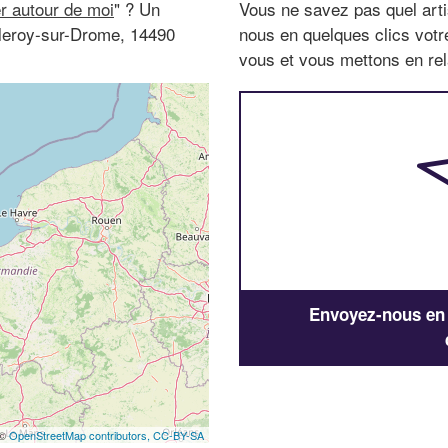
r autour de moi
" ? Un
Vous ne savez pas quel arti
lleroy-sur-Drome, 14490
nous en quelques clics vot
vous et vous mettons en rela
Envoyez-nous en q
 ©
OpenStreetMap contributors,
CC-BY-SA