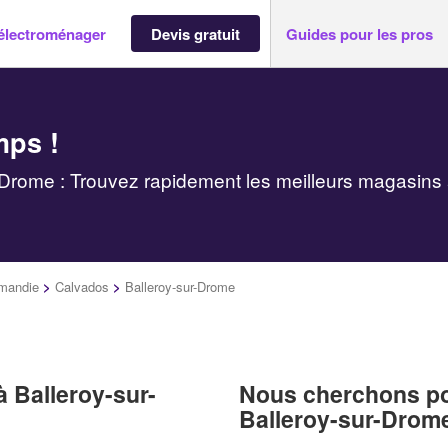
électroménager
Devis gratuit
Guides pour les pros
mps !
Drome : Trouvez rapidement les meilleurs magasins 
mandie
>
Calvados
>
Balleroy-sur-Drome
 Balleroy-sur-
Nous cherchons pou
Balleroy-sur-Drom