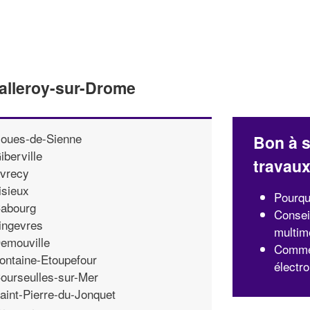
alleroy-sur-Drome
oues-de-Sienne
Bon à s
iberville
travau
vrecy
isieux
Pourquo
abourg
Consei
ingevres
multim
emouville
Commen
ontaine-Etoupefour
électr
ourseulles-sur-Mer
aint-Pierre-du-Jonquet