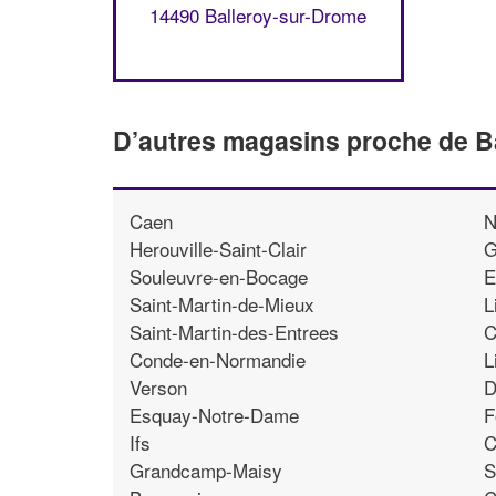
14490 Balleroy-sur-Drome
D’autres magasins proche de B
Caen
N
Herouville-Saint-Clair
G
Souleuvre-en-Bocage
E
Saint-Martin-de-Mieux
L
Saint-Martin-des-Entrees
C
Conde-en-Normandie
L
Verson
D
Esquay-Notre-Dame
F
Ifs
C
Grandcamp-Maisy
S