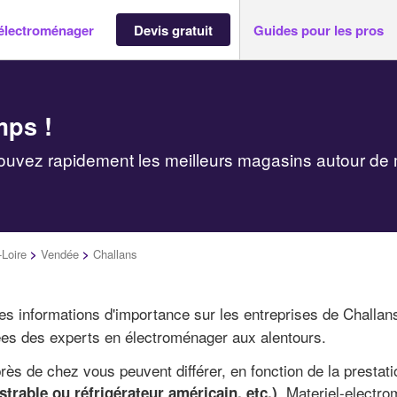
électroménager
Devis gratuit
Guides pour les pros
mps !
ouvez rapidement les meilleurs magasins autour de 
-Loire
>
Vendée
>
Challans
des informations d'importance sur les entreprises de Challan
es des experts en électroménager aux alentours.
ès de chez vous peuvent différer, en fonction de la prestati
. Materiel-electr
trable ou réfrigérateur américain, etc.)