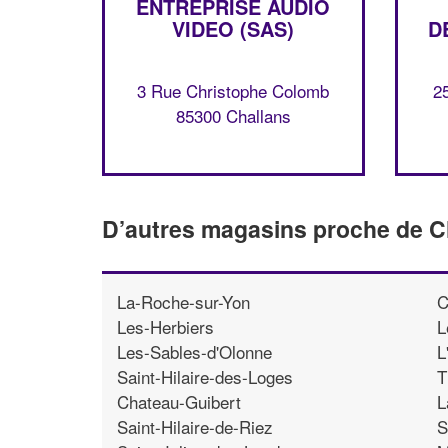
ENTREPRISE AUDIO
VIDEO (SAS)
D
3 Rue Christophe Colomb
2
85300 Challans
D’autres magasins proche de C
La-Roche-sur-Yon
C
Les-Herbiers
L
Les-Sables-d'Olonne
L
Saint-Hilaire-des-Loges
T
Chateau-Guibert
L
Saint-Hilaire-de-Riez
S