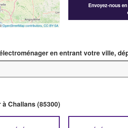
Envoyez-nous en q
 ©
OpenStreetMap contributors,
CC-BY-SA
lectroménager en entrant votre ville, d
 à Challans (85300)