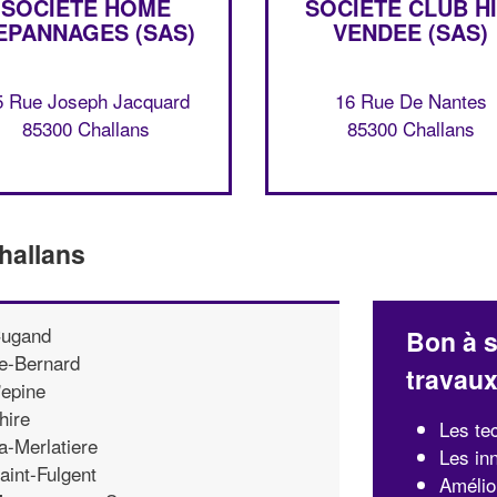
SOCIÉTÉ HOME
SOCIÉTÉ CLUB HI
EPANNAGES (SAS)
VENDEE (SAS)
5 Rue Joseph Jacquard
16 Rue De Nantes
85300 Challans
85300 Challans
hallans
ugand
Bon à s
e-Bernard
travau
'epine
hire
Les te
a-Merlatiere
Les in
aint-Fulgent
Amélio