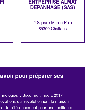
FI
ENTREPRISE ALMAT
DEPANNAGE (SAS)
✕
Vous êtes un
2 Square Marco Polo
professionnel ?
85300 Challans
Augmentez votre
et
chiffre d'affaires
vos
tout en gagnant de
marges
!
nouveaux clients
En savoir plus
avoir pour préparer ses
x
chnologies vidéos multimédia 2017
novations qui révolutionnent la maison
rer le référencement pour une meilleure