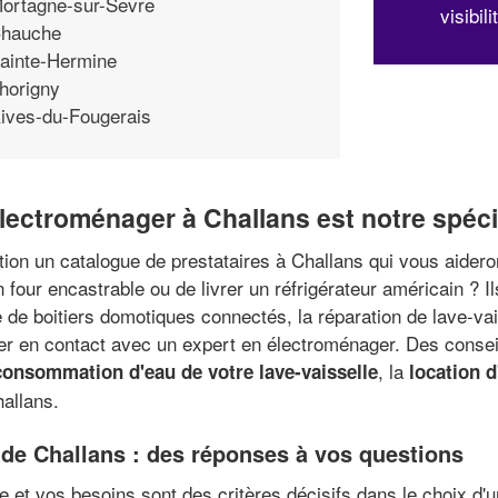
ortagne-sur-Sevre
visibil
hauche
ainte-Hermine
horigny
ives-du-Fougerais
électroménager à Challans est notre spéci
tion un catalogue de prestataires à Challans qui vous aidero
our encastrable ou de livrer un réfrigérateur américain ? I
de boitiers domotiques connectés, la réparation de lave-vais
r en contact avec un expert en électroménager. Des conseils
, la
 consommation d'eau de votre lave-vaisselle
location 
allans.
 de Challans : des réponses à vos questions
 et vos besoins sont des critères décisifs dans le choix d'u