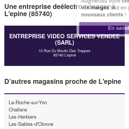
Augmentez votre
et
chiffre d'affaires
Une entreprise deélectroménager à
vos
tout en gagnant de
marges
L'epine (85740)
!
nouveaux clients
En savoir plus
ENTREPRISE VIDEO SERVICES VENDEE
(SARL)
13 Rue Du Moulin Des Trappes
85740 L'epine
D’autres magasins proche de L'epine
La-Roche-sur-Yon
Challans
Les-Herbiers
Les-Sables-d'Olonne