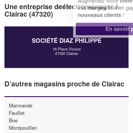
Augmentez votre
et
chiffre d'affaires
Une entreprise deélectroménager à
vos
tout en gagnant de
marges
Clairac (47320)
!
nouveaux clients
En savoir plus
SOCIÉTÉ DIAZ PHILIPPE
16 Place Vicoze
47320 Clairac
D’autres magasins proche de Clairac
Marmande
Fauillet
Boe
Montpouillan