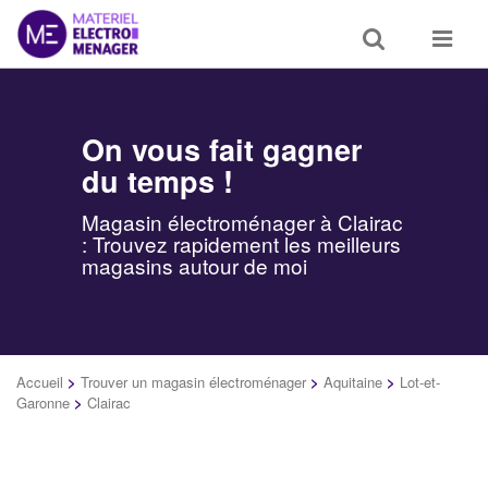
Toggle
Toggle
search
navigat
On vous fait gagner
du temps !
Magasin électroménager à Clairac
: Trouvez rapidement les meilleurs
magasins autour de moi
Accueil
>
Trouver un magasin électroménager
>
Aquitaine
>
Lot-et-
Garonne
>
Clairac