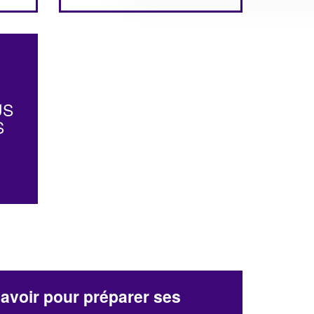
US
S
avoir pour préparer ses