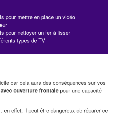
x
ls pour mettre en place un vidéo
teur
s pour nettoyer un fer à lisser
fférents types de TV
micile car cela aura des conséquences sur vos
pour une capacité
 avec ouverture frontale
: en effet, il peut être dangereux de réparer ce