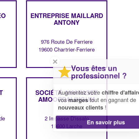
EO
ENTREPRISE MAILLARD
ANTONY
976 Route De Ferriere
19600 Chartrier-Ferriere
✕
Vous êtes un
professionnel ?
T
SOCIÉTÉ AMAVASEE
Augmentez votre
et
chiffre d'affaires
AMOORDALINGUM
vos
tout en gagnant de
marges
!
nouveaux clients
de
2 Impasse D'issalo
En savoir plus
19600 Larche